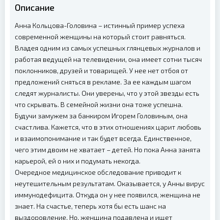
Описание
Анна Кольцова-Головина – истинный пример успеха
современной женщины на который стоит равняться.
Владея одним из самых успешных глянцевых журналов и
работая ведущей на телевидении, она имеет сотни тысяч
поклонников, друзей и товарищей. У нее нет отбоя от
предложений сняться в рекламе. За ее каждым шагом
следят журналисты. Они уверены, что у этой звезды есть
что скрывать. В семейной жизни она тоже успешна.
Будучи замужем за банкиром Игорем Головиным, она
счастлива. Кажется, что в этих отношениях царит любовь
и взаимопонимание и так будет всегда. Единственное,
чего этим двоим не хватает – детей. Но пока Анна занята
карьерой, ей о них и подумать некогда.
Очередное медицинское обследование приводит к
неутешительным результатам. Оказывается, у Анны вирус
иммунодефицита. Откуда он у нее появился, женщина не
знает. На счастье, теперь хотя бы есть шанс на
выздоровление. Но, женщина подавлена и ищет