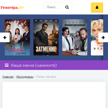
Наше меню (нажмите)
Главная
»
Мелодрамы
» Такая, как все