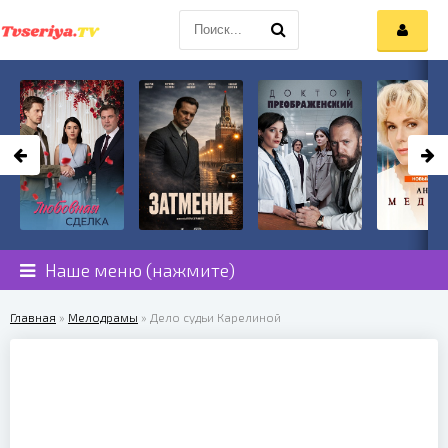
Наше меню (нажмите)
Главная
»
Мелодрамы
» Дело судьи Карелиной