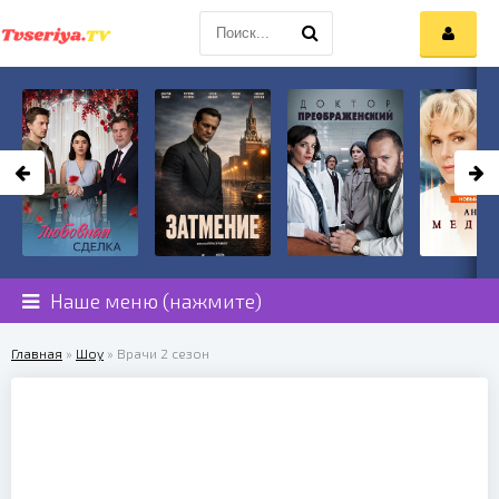
Наше меню (нажмите)
Главная
»
Шоу
» Врачи 2 сезон