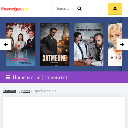
Наше меню (нажмите)
Главная
»
Драма
» Пробуждение