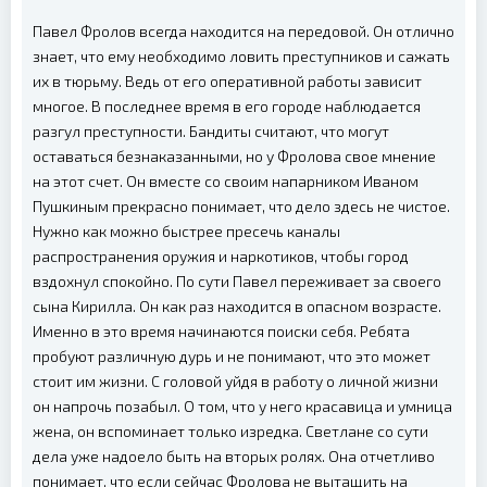
Павел Фролов всегда находится на передовой. Он отлично
знает, что ему необходимо ловить преступников и сажать
их в тюрьму. Ведь от его оперативной работы зависит
многое. В последнее время в его городе наблюдается
разгул преступности. Бандиты считают, что могут
оставаться безнаказанными, но у Фролова свое мнение
на этот счет. Он вместе со своим напарником Иваном
Пушкиным прекрасно понимает, что дело здесь не чистое.
Нужно как можно быстрее пресечь каналы
распространения оружия и наркотиков, чтобы город
вздохнул спокойно. По сути Павел переживает за своего
сына Кирилла. Он как раз находится в опасном возрасте.
Именно в это время начинаются поиски себя. Ребята
пробуют различную дурь и не понимают, что это может
стоит им жизни. С головой уйдя в работу о личной жизни
он напрочь позабыл. О том, что у него красавица и умница
жена, он вспоминает только изредка. Светлане со сути
дела уже надоело быть на вторых ролях. Она отчетливо
понимает, что если сейчас Фролова не вытащить на