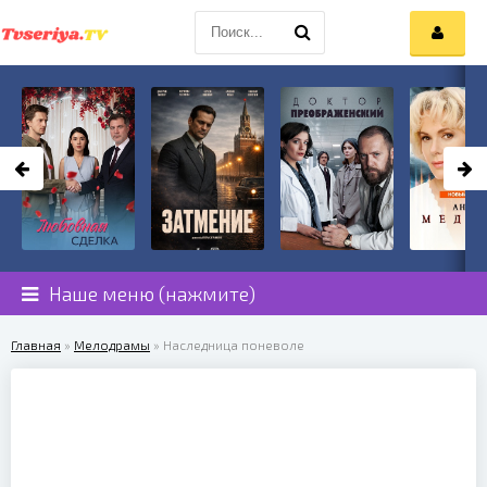
Наше меню (нажмите)
Главная
»
Мелодрамы
» Наследница поневоле