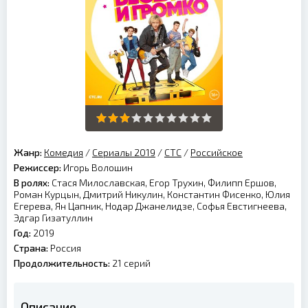
Жанр:
Комедия
/
Сериалы 2019
/
СТС
/
Российское
Режиссер:
Игорь Волошин
В ролях:
Стася Милославская, Егор Трухин, Филипп Ершов,
Роман Курцын, Дмитрий Никулин, Константин Фисенко, Юлия
Егерева, Ян Цапник, Нодар Джанелидзе, Софья Евстигнеева,
Эдгар Гизатуллин
Год:
2019
Страна:
Россия
Продолжительность:
21 серий
Описание