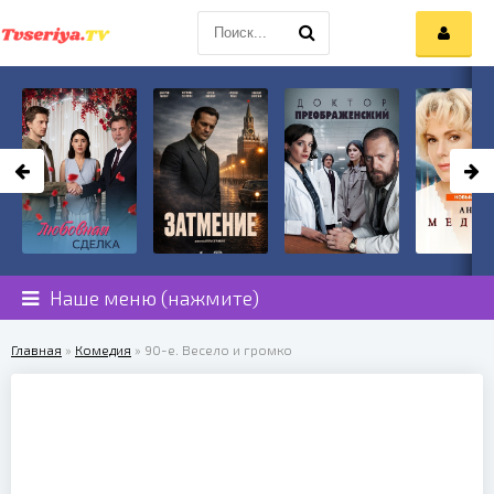
Наше меню (нажмите)
Главная
»
Комедия
» 90-е. Весело и громко