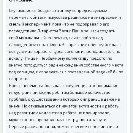
Скучающие от безделья в эпоху непредсказуемых
перемен любители искусства решились на интересный и
смелый эксперимент, пока что не подозревая о его
последствиях. Гитаристы Вася и Паша решили создать
свой музыкальный коллектив, начал работу над
нахождением соратников. Вскоре к ним присоединилась
выпускница хорового курса Евгения и преподаватель по
вокалу Птицын. Необычному коллективу предстояло
знатно потрудиться ради нахождения собственного места
под солнцем, и справляться с поставленной задачей было
непросто.
Новые перемены, большая конкуренция и непонимание
индустрии приносило ребятам большое количество
проблем, о существовании которых они раньше даже не
знали. Но отказываться от начатой активности и работы
над развитием коллектива ребята не планировали,
мужественно преодолевая все трудности на пути.
Первые разочарования, романтические переживания и