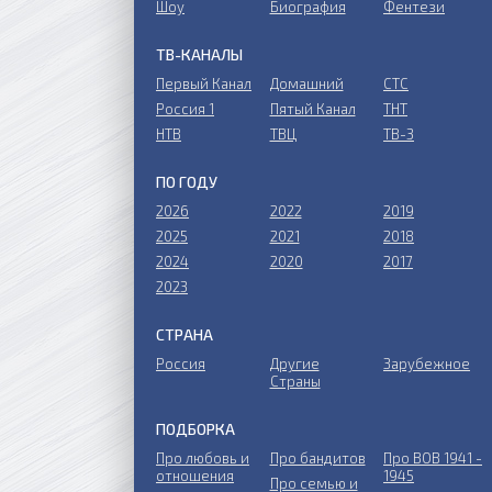
Шоу
Биография
Фентези
ТВ-КАНАЛЫ
Первый Канал
Домашний
СТС
Россия 1
Пятый Канал
ТНТ
НТВ
ТВЦ
ТВ-3
ПО ГОДУ
2026
2022
2019
2025
2021
2018
2024
2020
2017
2023
СТРАНА
Россия
Другие
Зарубежное
Страны
ПОДБОРКА
Про любовь и
Про бандитов
Пpo ВОВ 1941 -
отношения
1945
Пpo ceмью и