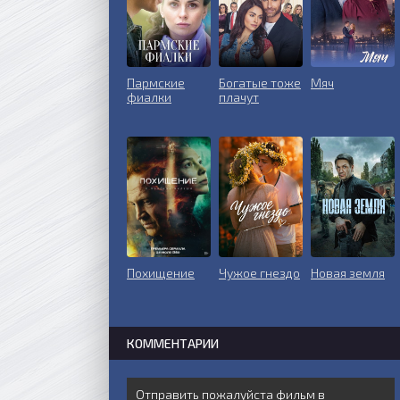
Пармские
Богатые тоже
Мяч
фиалки
плачут
Похищение
Чужое гнездо
Новая земля
КОММЕНТАРИИ
Отправить пожалуйста фильм в