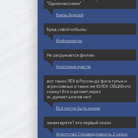
"Одноклассники"
Князь Андрей
Бред сивой кобылы.
Информатор
Не загружается филлм.
Анатомия чувств
вот таких ЛЁХ в России до фига,тупых и
агрессивных и таких же ЮЛЕК-ОВЦАБчто
скажут Бто и делает,через
ж...думает,ьозгов нет!
Всё могло быть иначе
зачем врёте? это первый сезон
Агентство Справедливость 2 сезон