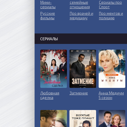
Мини-
ceмeйныe
Сериалы про
сериалы
oтнoшeния
Спорт
Русские
Пpo врачей и
Про ментов и
фильмы
медицину
полицию
СЕРИАЛЫ
Любовная
Затмение
Анна Медиум
сделка
5 сезон