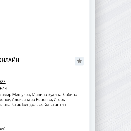
 ОНЛАЙН
023
нян
димир Мишуков, Марина Зудина, Сабина
енок, Александра Ревенко, Игорь
ллина, Стив Виндольф, Константин
рий