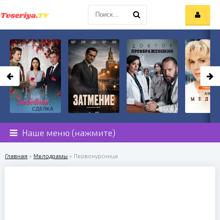
Наше меню (нажмите)
Главная
»
Мелодрамы
» Первокурсница