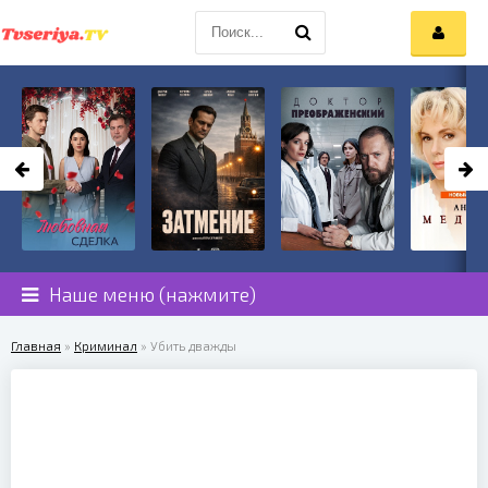
Наше меню (нажмите)
Главная
»
Криминал
» Убить дважды