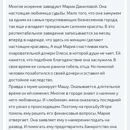
Многие искренне завидуют Марии Даниловой. Она
настоящая любимица судьбы. Мало того, что она замужем
за одним из самых преуспевающих бизнесменов города,
так еще и владеет прекрасным салоном красоты. В это
респектабельное заведение записываются за месяц
вперёд в надежде, что здесь из женщин сделают
настоящих красавиц. А ещё Мария счастливая мать
очаровательной дочери Олеси, в которой души не чает. Ей
кажется, что подобное благоденствие она заслужила. В
свое время ее сильно ранила гибель отца. Но пожилой
человек позаботился о своей дочери и оставил ей
достойное наследство.
Правда о муже шокирует Машу. Оказывается, длительное
время он ей изменял. Многие в городе знают о наличии у
него любовницы. И «любимая» жена оказалась последней
кто узнал о происходящем. Поэтому на просьбу Игоря
помочь ему решить его финансовые вопросы, Мария
отвергает. Она заявляет ему о намерении подать на
развод. И помогать ему предотвратить банкротство она