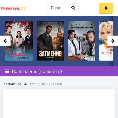
Наше меню (нажмите)
Главная
»
Криминал
» Бомбила 1 сезон