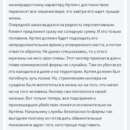
жизнерадостному характеру Артем с достоинством
переносит все лишения веря, что завтра его ждет лучшая
жизнь.
Очередной заказ выдался на редкость перспективным.
Клиент предложил сразу же солидную сумму. И это только
половина. Артем должен будет подождать его
непродолжительное время у оговоренного места, а потом
отвести обратно. Не думал спецназовец, то у этого
мужчины на него свои планы. Этот киллер приехал в дом к
главе коммерческой фирмы не случайно. Там он убил всех
кто находился в доме и на территории. Артем должен был
погибнуть чуть позже. Но, стремлениям киллера не
суждено было воплотиться в жизнь из-за того, что напал
ни на того человека. Киллер сам поплатился своей
жизнью. Вот только теперь, все подозрения о
произошедших убийствах ложатся исключительно на
Артёма. Начальнику службы безопасности фирмы так
выгоднее поэтому он готов дать обвинительные
показания в адрес того, кого проще подставить.