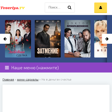
Наше меню (нажмите)
Главная
»
мини-сериалы
» Не в деньгах счастье