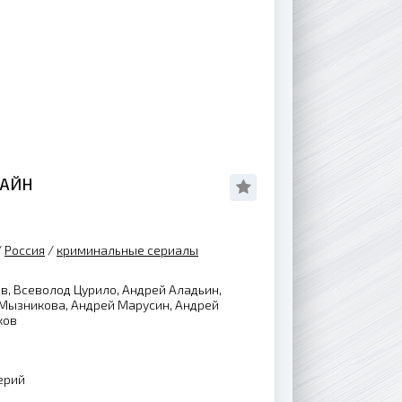
ЛАЙН
/
Россия
/
криминальные сериалы
в, Всеволод Цурило, Андрей Аладьин,
 Мызникова, Андрей Марусин, Андрей
ков
ерий