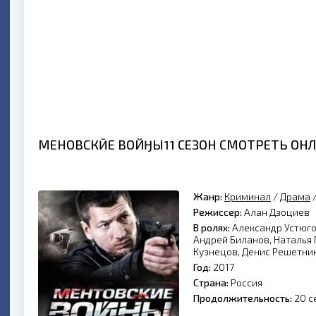
МЕНҬОВСКӢЕ ВОЙӇЫ11 СЕЗОН СМОТРЕТЬ ОН
Жанр:
Криминал
/
Драма
Режиссер:
Алан Дзоциев
В ролях:
Александр Устюго
Андрей Биланов, Наталья
Кузнецов, Денис Решетни
Год:
2017
Страна:
Россия
Продолжительность:
20 с