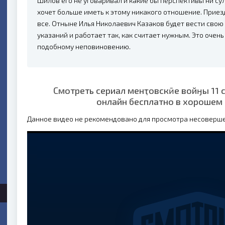
Шилов его не уговаривал и какие бы перспективы ни су
хочет больше иметь к этому никакого отношение. Прие
все. Отныне Илья Николаевич Казаков будет вести свою
указаний и работает так, как считает нужным. Это очен
подобному неповиновению.
Смотреть сериал менҭовскӣе войӈы 11 с
онлайн бесплатно в хорошем 
Данное видео не рекомендовано для просмотра несоверш