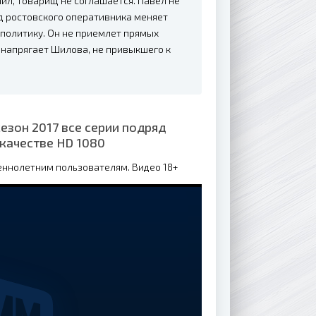
лил, товарищ не соглашается. Павел не
зд ростовского оперативника меняет
 политику. Он не приемлет прямых
ь напрягает Шилова, не привыкшего к
езон 2017 все серии подряд
качестве HD 1080
еннолетним пользователям. Видео 18+