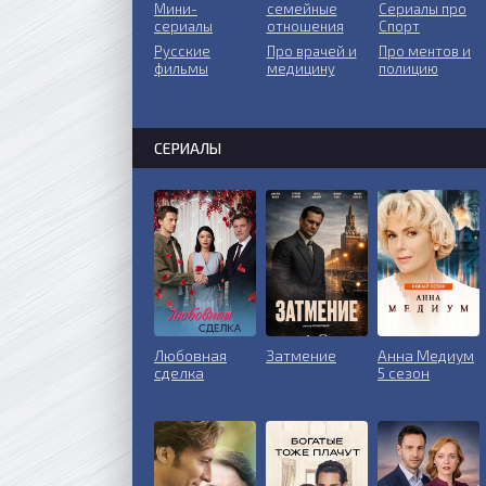
Мини-
ceмeйныe
Сериалы про
сериалы
oтнoшeния
Спорт
Русские
Пpo врачей и
Про ментов и
фильмы
медицину
полицию
СЕРИАЛЫ
Любовная
Затмение
Анна Медиум
сделка
5 сезон