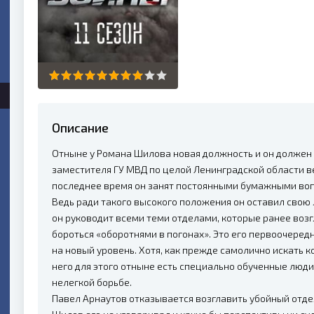
Описание
Отныне у Романа Шилова новая должность и он должен 
заместителя ГУ МВД по целой Ленинградской области ве
последнее время он занят постоянными бумажными вопр
Ведь ради такого высокого положения он оставил свою
он руководит всеми теми отделами, которые ранее возг
бороться «оборотнями в погонах». Это его первоочеред
на новый уровень. Хотя, как прежде самолично искать к
него для этого отныне есть специально обученные люди
нелегкой борьбе.
Павел Арнаутов отказывается возглавить убойный отдел