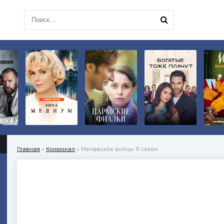
Главная
»
Криминал
» Менҭовскӣе войӈы 11 сезон