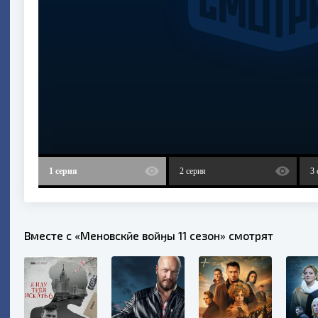
1 серия
2 серия
3 
Вместе с «Менҭовскӣе войӈы 11 сезон» смотрят