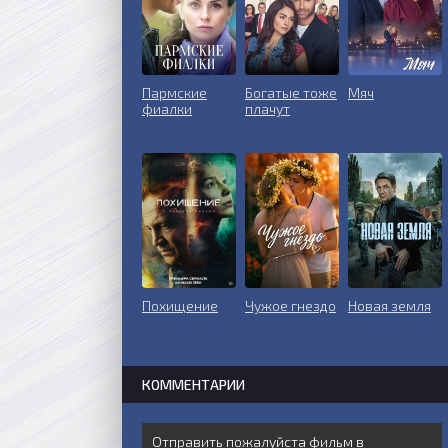
Пармские
Богатые тоже
Мяч
фиалки
плачут
Похищение
Чужое гнездо
Новая земля
КОММЕНТАРИИ
Отправить пожалуйста фильм в