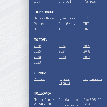
Шоу
Биография
Фентези
ТВ-КАНАЛЫ
Первый Канал
Домашний
СТС
Россия 1
Пятый Канал
ТНТ
НТВ
ТВЦ
ТВ-3
ПО ГОДУ
2026
2022
2019
2025
2021
2018
2024
2020
2017
2023
СТРАНА
Россия
Другие
Зарубежное
Страны
ПОДБОРКА
Про любовь и
Про бандитов
Пpo ВОВ 1941 -
отношения
1945
Пpo ceмью и