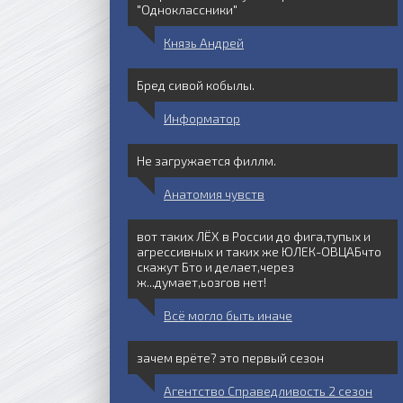
"Одноклассники"
Князь Андрей
Бред сивой кобылы.
Информатор
Не загружается филлм.
Анатомия чувств
вот таких ЛЁХ в России до фига,тупых и
агрессивных и таких же ЮЛЕК-ОВЦАБчто
скажут Бто и делает,через
ж...думает,ьозгов нет!
Всё могло быть иначе
зачем врёте? это первый сезон
Агентство Справедливость 2 сезон