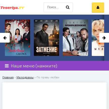
Наше меню (нажмите)
Главная
»
Мелодрамы
» По праву любви