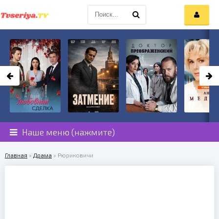
Наше меню (нажмите)
Главная
»
Драма
» Рюриковичи