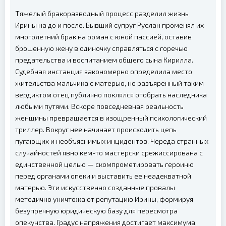
Тяжелый бракоразводный процесс разделил жизнь
Ирины на до и после. Бывший супруг Руслан променял их
многолетний брак на роман с юной пассией, оставив
брошенную жену в одиночку справляться с горечью
предательства и воспитанием общего сына Кирилла.
Судебная инстанция закономерно определила место
жительства мальчика с матерью, но разъяренный таким
вердиктом отец публично поклялся отобрать наследника
любыми путями. Вскоре повседневная реальность
женщины превращается в изощренный психологический
триллер. Вокруг нее начинает происходить цепь
пугающих и необъяснимых инцидентов. Череда странных
случайностей явно кем-то мастерски срежиссирована с
единственной целью — скомпрометировать героиню
перед органами опеки и выставить ее неадекватной
матерью. Эти искусственно созданные провалы
методично уничтожают репутацию Ирины, формируя
безупречную юридическую базу для пересмотра
опекунства. Градус напряжения достигает максимума,