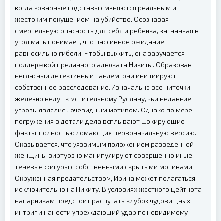
когда коварные подставы сменяются реальным и
жестоким покушением на убийство. Осознавая
смертельную опасность для себя и ребенка, загнанная в
угол мать понимает, что пассивное ожидание
равносильно гибели. Чтобы выжить, она заручается
поддержкой преданного адвоката Никиты. Образовав
негласный детективный тандем, они инициируют
собственное расследование. Изначально все ниточки
железно ведут к мстительному Руслану, чьи недавние
угрозы являлись очевидным мотивом. Однако по мере
погружения в детали дела всплывают шокирующие
факты, полностью ломающие первоначальную версию.
Оказывается, что уязвимым положением разведенной
женщины виртуозно манипулируют совершенно иные
теневые фигуры с собственными скрытыми мотивами.
Окруженная предательством, Ирина может полагаться
исключительно на Никиту. В условиях жесткого цейтнота
напарникам предстоит распутать клубок чудовищных
интриг и нанести упреждающий удар по невидимому