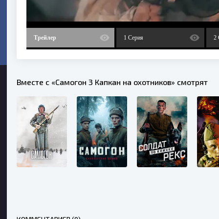
Трейлер
1 Серия
2
Вместе с «Самогон 3 Капкан на охотников» смотрят