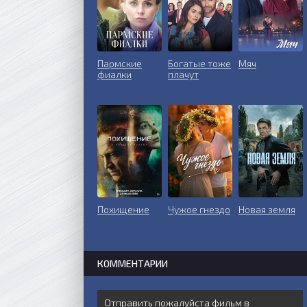
Пармские
Богатые тоже
Мяч
фиалки
плачут
Похищение
Чужое гнездо
Новая земля
КОММЕНТАРИИ
Отправить пожалуйста фильм в