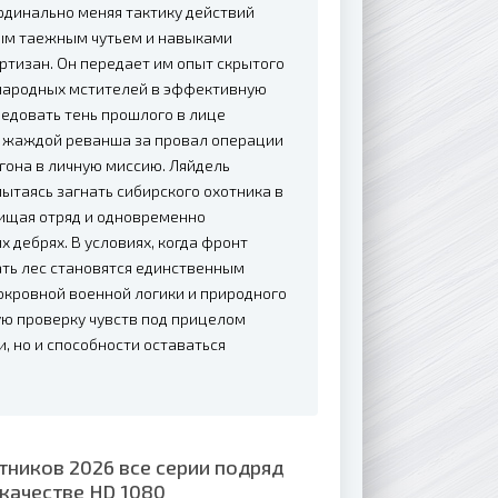
рдинально меняя тактику действий
ым таежным чутьем и навыками
ртизан. Он передает им опыт скрытого
 народных мстителей в эффективную
едовать тень прошлого в лице
 жаждой реванша за провал операции
гона в личную миссию. Ляйдель
пытаясь загнать сибирского охотника в
щищая отряд и одновременно
 дебрях. В условиях, когда фронт
тать лес становятся единственным
окровной военной логики и природного
ую проверку чувств под прицелом
, но и способности оставаться
тников 2026 все серии подряд
качестве HD 1080