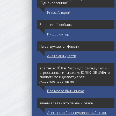
"Одноклассники"
Князь Андрей
Бред сивой кобылы.
Информатор
Не загружается филлм.
Анатомия чувств
вот таких ЛЁХ в России до фига,тупых и
агрессивных и таких же ЮЛЕК-ОВЦАБчто
скажут Бто и делает,через
ж...думает,ьозгов нет!
Всё могло быть иначе
зачем врёте? это первый сезон
Агентство Справедливость 2 сезон