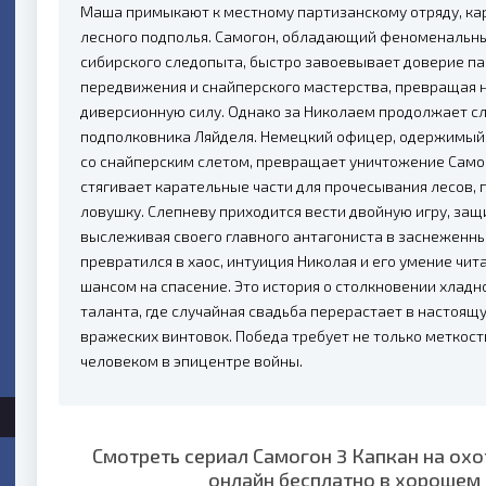
Маша примыкают к местному партизанскому отряду, ка
лесного подполья. Самогон, обладающий феноменальн
сибирского следопыта, быстро завоевывает доверие па
передвижения и снайперского мастерства, превращая
диверсионную силу. Однако за Николаем продолжает сл
подполковника Ляйделя. Немецкий офицер, одержимый
со снайперским слетом, превращает уничтожение Само
стягивает карательные части для прочесывания лесов, 
ловушку. Слепневу приходится вести двойную игру, за
выслеживая своего главного антагониста в заснеженных
превратился в хаос, интуиция Николая и его умение чи
шансом на спасение. Это история о столкновении хладн
таланта, где случайная свадьба перерастает в настоящ
вражеских винтовок. Победа требует не только меткости
человеком в эпицентре войны.
Смотреть сериал Самогон 3 Капкан на охо
онлайн бесплатно в хорошем 