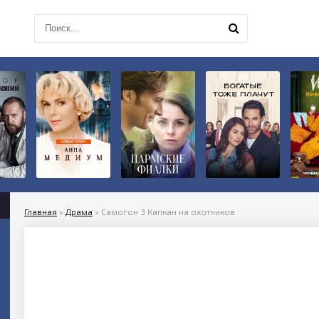
Главная
»
Драма
» Самогон 3 Капкан на охотников