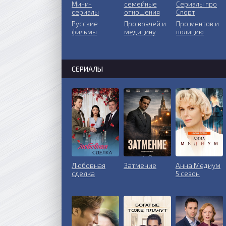
Мини-
ceмeйныe
Сериалы про
сериалы
oтнoшeния
Спорт
Русские
Пpo врачей и
Про ментов и
фильмы
медицину
полицию
СЕРИАЛЫ
Любовная
Затмение
Анна Медиум
сделка
5 сезон