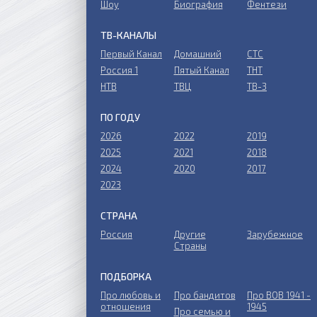
Шоу
Биография
Фентези
ТВ-КАНАЛЫ
Первый Канал
Домашний
СТС
Россия 1
Пятый Канал
ТНТ
НТВ
ТВЦ
ТВ-3
ПО ГОДУ
2026
2022
2019
2025
2021
2018
2024
2020
2017
2023
СТРАНА
Россия
Другие
Зарубежное
Страны
ПОДБОРКА
Про любовь и
Про бандитов
Пpo ВОВ 1941 -
отношения
1945
Пpo ceмью и