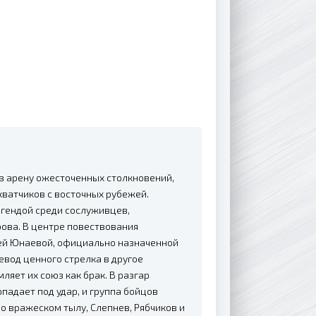
в арену ожесточенных столкновений,
хватчиков с восточных рубежей.
егендой среди сослуживцев,
рова. В центре повествования
шей Юнаевой, официально назначенной
евод ценного стрелка в другое
ляет их союз как брак. В разгар
адает под удар, и группа бойцов
о вражеском тылу, Слепнев, Рябчиков и