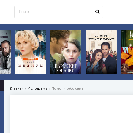
Главная
»
Мелодрамы
» Помоги себе сама