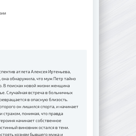
рии
спектив атлета Алексея Иртеньева,
 она обнаружила, что муж Петр тайно
тю. В поисках новой жизни женщина
лье. Случайная встреча в больничных
ревращается в опасную близость.
которого он лишился спорта, и начинает
 страхом, понимая, что правда
 героиня начинает собственное
истинный виновник остался в тени.
востоять козням бывшего мужа и