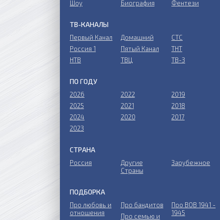
Шоу
Биография
Фентези
ТВ-КАНАЛЫ
Первый Канал
Домашний
СТС
Россия 1
Пятый Канал
ТНТ
НТВ
ТВЦ
ТВ-3
ПО ГОДУ
2026
2022
2019
2025
2021
2018
2024
2020
2017
2023
СТРАНА
Россия
Другие
Зарубежное
Страны
ПОДБОРКА
Про любовь и
Про бандитов
Пpo ВОВ 1941 -
отношения
1945
Пpo ceмью и