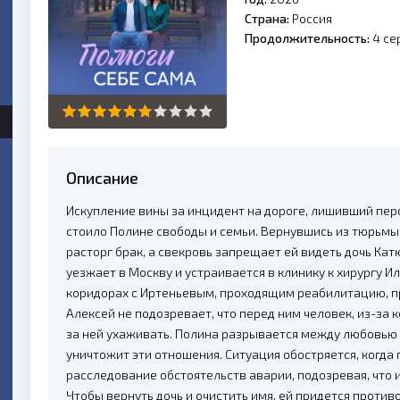
Страна:
Россия
Продолжительность:
4 се
Описание
Искупление вины за инцидент на дороге, лишивший пер
стоило Полине свободы и семьи. Вернувшись из тюрьмы,
расторг брак, а свекровь запрещает ей видеть дочь Ка
уезжает в Москву и устраивается в клинику к хирургу И
коридорах с Иртеньевым, проходящим реабилитацию, п
Алексей не подозревает, что перед ним человек, из-за 
за ней ухаживать. Полина разрывается между любовью и
уничтожит эти отношения. Ситуация обостряется, когда
расследование обстоятельств аварии, подозревая, что 
Чтобы вернуть дочь и очистить имя, ей придется проти