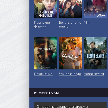
Пармские
Богатые тоже
Мяч
фиалки
плачут
Похищение
Чужое гнездо
Новая земля
КОММЕНТАРИИ
Отправить пожалуйста фильм в