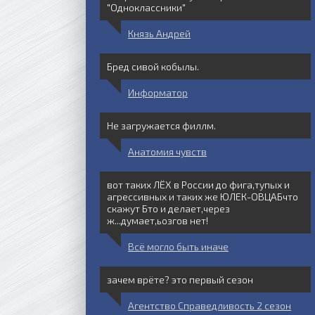
"Одноклассники"
Князь Андрей
Бред сивой кобылы.
Информатор
Не загружается филлм.
Анатомия чувств
вот таких ЛЁХ в России до фига,тупых и
агрессивных и таких же ЮЛЕК-ОВЦАБчто
скажут Бто и делает,через
ж...думает,ьозгов нет!
Всё могло быть иначе
зачем врёте? это первый сезон
Агентство Справедливость 2 сезон