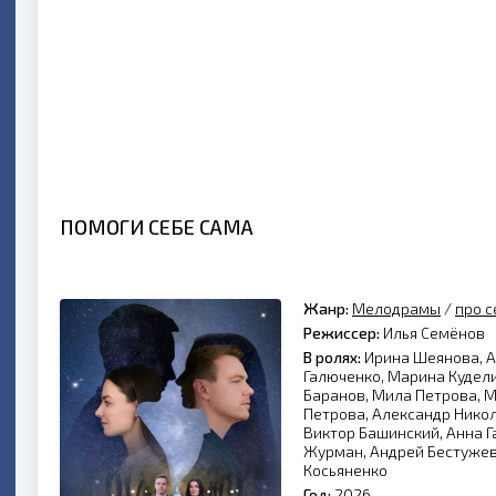
ПОМОГИ СЕБЕ САМА
Жанр:
Мелодрамы
/
про 
Режиссер:
Илья Семёнов
В ролях:
Ирина Шеянова, А
Галюченко, Марина Кудел
Баранов, Мила Петрова, 
Петрова, Александр Никол
Виктор Башинский, Анна Г
Журман, Андрей Бестужев,
Косьяненко
Год:
2026