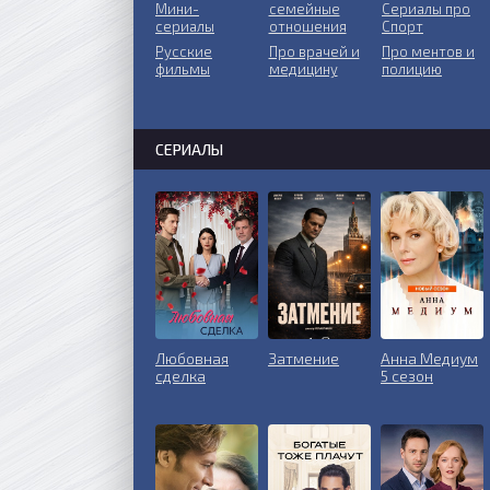
Мини-
ceмeйныe
Сериалы про
сериалы
oтнoшeния
Спорт
Русские
Пpo врачей и
Про ментов и
фильмы
медицину
полицию
СЕРИАЛЫ
Любовная
Затмение
Анна Медиум
сделка
5 сезон