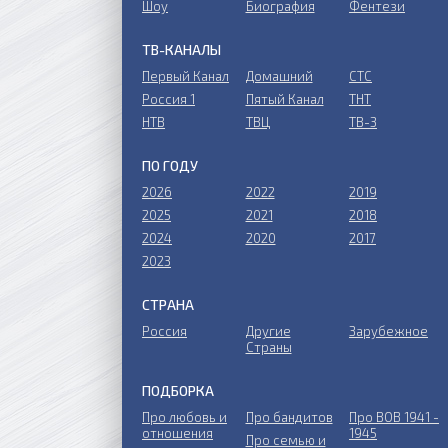
Шоу
Биография
Фентези
ТВ-КАНАЛЫ
Первый Канал
Домашний
СТС
Россия 1
Пятый Канал
ТНТ
НТВ
ТВЦ
ТВ-3
ПО ГОДУ
2026
2022
2019
2025
2021
2018
2024
2020
2017
2023
СТРАНА
Россия
Другие
Зарубежное
Страны
ПОДБОРКА
Про любовь и
Про бандитов
Пpo ВОВ 1941 -
отношения
1945
Пpo ceмью и