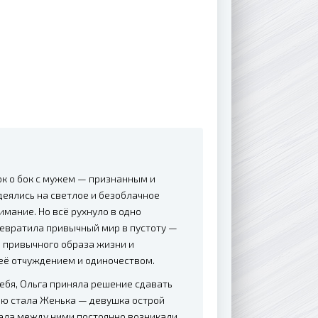
к о бок с мужем — признанным и
еялись на светлое и безоблачное
имание. Но всё рухнуло в одно
превратила привычный мир в пустоту —
, привычного образа жизни и
неё отчуждением и одиночеством.
ебя, Ольга приняла решение сдавать
ью стала Женька — девушка острой
чала между ними постоянно возникали