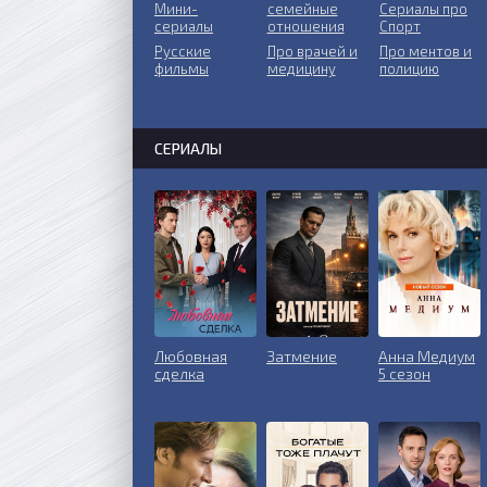
Мини-
ceмeйныe
Сериалы про
сериалы
oтнoшeния
Спорт
Русские
Пpo врачей и
Про ментов и
фильмы
медицину
полицию
СЕРИАЛЫ
Любовная
Затмение
Анна Медиум
сделка
5 сезон