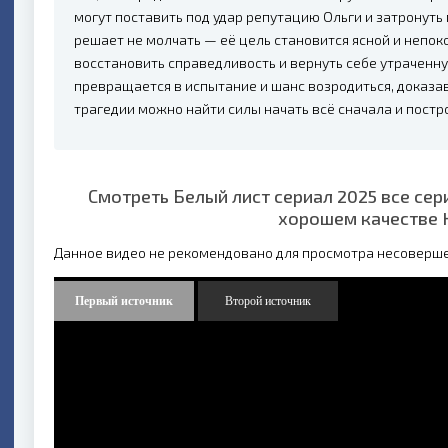
могут поставить под удар репутацию Ольги и затронуть 
решает не молчать — её цель становится ясной и непо
восстановить справедливость и вернуть себе утраченну
превращается в испытание и шанс возродиться, доказа
трагедии можно найти силы начать всё сначала и постр
Смотреть Белый лист сериал 2025 все сер
хорошем качестве 
Данное видео не рекомендовано для просмотра несоверш
Первый источник
Второй источник