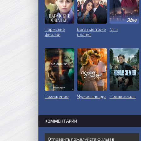
Пармские
Богатые тоже
Мяч
фиалки
плачут
Похищение
Чужое гнездо
Новая земля
КОММЕНТАРИИ
Отправить пожалуйста фильм в