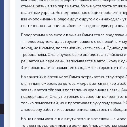
стычки: разные темпераменты, боль и усталость от жиз
взаимные упрёки. Но под тяжестью общих проблем и п
взаимопонимание: рядом друг с другом они находили у
постепенно становились ближе, как две лодки, пришва
Поворотным моментом в жизни Ольги стало предложени
— человека, некогда сотрудничавшего с её покойным му
доход, но и смысл, восстановить честь семьи. Однако дл
требованиям, Ольге нужно было овладеть английским и 
решается на перемены: записывается в автошколу и од
Эти новые шаги знакомят её с людьми, которые в итоге 
На занятиях в автошколе Ольга встречает инструктора 
отличным юмором, за которым скрывается мягкое и за
завязывается тёплая и постепенно крепнущая связь: Ан
поддерживает Ольгу не только в освоении вождению, н
только помогает ей, но и протягивает руку поддержки Ж
атмосферу заботы и взаимопонимания, столь необходи
Но на новом жизненном пути всплывают сложные и опас
тот, кем представлялся: за вежливой наружностью скры