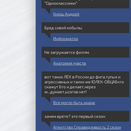
"Одноклассники"
Князь Андрей
Бред сивой кобылы.
Информатор
Не загружается филлм.
Анатомия чувств
вот таких ЛЁХ в России до фига,тупых и
агрессивных и таких же ЮЛЕК-ОВЦАБчто
скажут Бто и делает,через
ж...думает,ьозгов нет!
Всё могло быть иначе
зачем врёте? это первый сезон
Агентство Справедливость 2 сезон