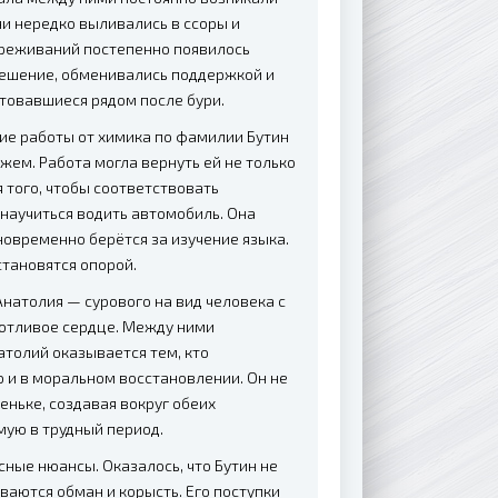
ни нередко выливались в ссоры и
ереживаний постепенно появилось
тешение, обменивались поддержкой и
ртовавшиеся рядом после бури.
е работы от химика по фамилии Бутин
жем. Работа могла вернуть ей не только
я того, чтобы соответствовать
научиться водить автомобиль. Она
новременно берётся за изучение языка.
становятся опорой.
Анатолия — сурового на вид человека с
ботливое сердце. Между ними
атолий оказывается тем, кто
о и в моральном восстановлении. Он не
еньке, создавая вокруг обеих
мую в трудный период.
ные нюансы. Оказалось, что Бутин не
ваются обман и корысть. Его поступки