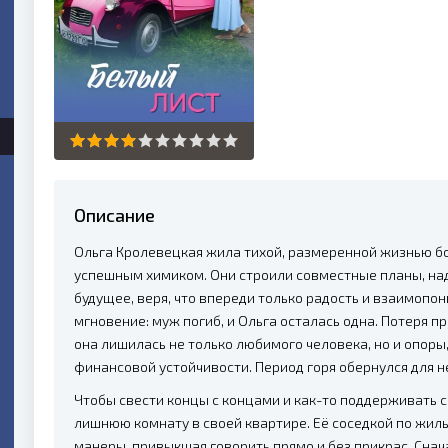
Описание
Ольга Кролевецкая жила тихой, размеренной жизнью бо
успешным химиком. Они строили совместные планы, над
будущее, веря, что впереди только радость и взаимопон
мгновение: муж погиб, и Ольга осталась одна. Потеря 
она лишилась не только любимого человека, но и опоры
финансовой устойчивости. Период горя обернулся для 
Чтобы свести концы с концами и как-то поддерживать с
лишнюю комнату в своей квартире. Её соседкой по жил
манеры, привыкшая говорить прямо и без прикрас. Сна