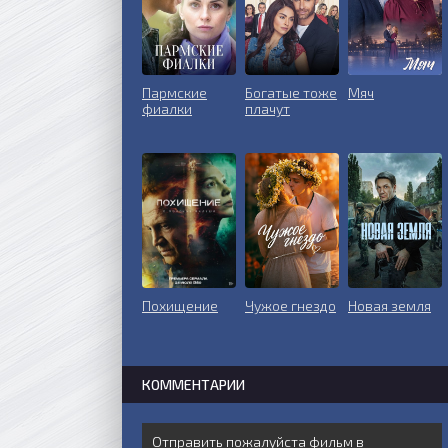
Пармские
Богатые тоже
Мяч
фиалки
плачут
Похищение
Чужое гнездо
Новая земля
КОММЕНТАРИИ
Отправить пожалуйста фильм в