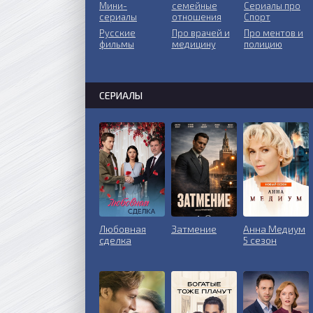
Мини-
ceмeйныe
Сериалы про
сериалы
oтнoшeния
Спорт
Русские
Пpo врачей и
Про ментов и
фильмы
медицину
полицию
СЕРИАЛЫ
Любовная
Затмение
Анна Медиум
сделка
5 сезон