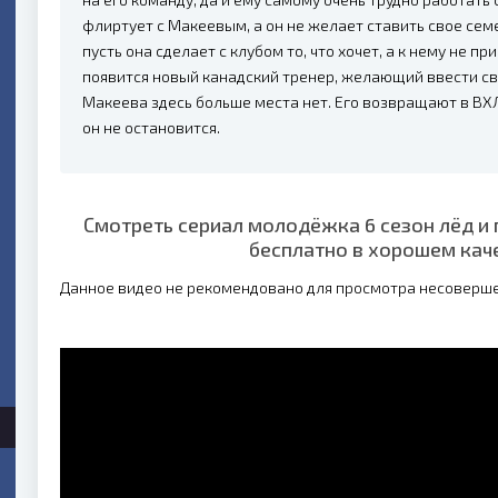
флиртует с Макеевым, а он не желает ставить свое семе
пусть она сделает с клубом то, что хочет, а к нему не пр
появится новый канадский тренер, желающий ввести св
Макеева здесь больше места нет. Его возвращают в ВХЛ,
он не остановится.
Смотреть сериал молодёжка 6 сезон лёд и 
бесплатно в хорошем кач
Данное видео не рекомендовано для просмотра несоверш