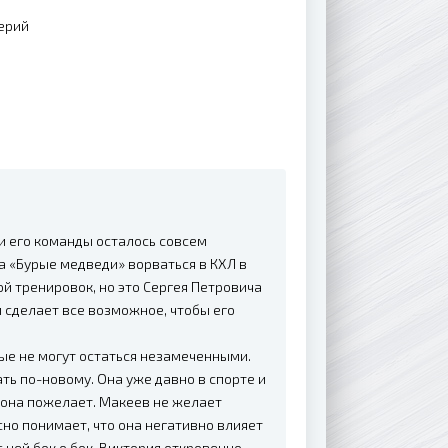
ерий
и его команды осталось совсем
а «Бурые медведи» ворваться в КХЛ в
ой тренировок, но это Сергея Петровича
и сделает все возможное, чтобы его
ые не могут остаться незамеченными.
ь по-новому. Она уже давно в спорте и
ак она пожелает. Макеев не желает
сно понимает, что она негативно влияет
с ней бок о бок. Виктория откровенно