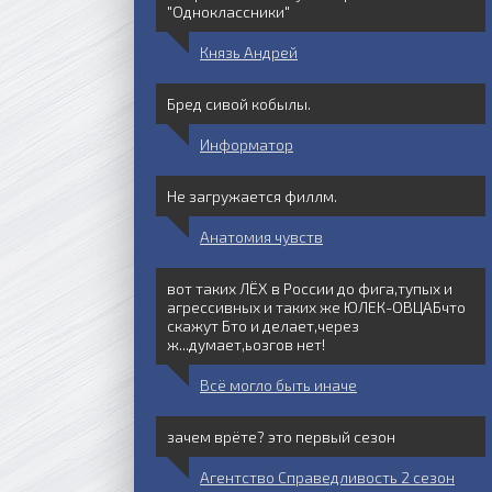
"Одноклассники"
Князь Андрей
Бред сивой кобылы.
Информатор
Не загружается филлм.
Анатомия чувств
вот таких ЛЁХ в России до фига,тупых и
агрессивных и таких же ЮЛЕК-ОВЦАБчто
скажут Бто и делает,через
ж...думает,ьозгов нет!
Всё могло быть иначе
зачем врёте? это первый сезон
Агентство Справедливость 2 сезон