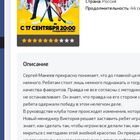
Страна:
Россия
Продолжительность:
44 с
Описание
Сергей Макеев прекрасно понимает, что до главной цел
немного. Ребятам стоит лишь немного поднажать и тогд
качества фаворитов. Правда не все согласны с методик
не останавливает. Он знает, что правда на его стороне 
ребята одержали победу в этом нелегком деле.
В руководстве клуба тоже происходят изменения, котор
Новый менеджер Виктория решает заставить ребят играт
знает, как сделать так, чтобы игроки все делали так, к
мириться с методами этой знойной красотки. Он прекра
на его команду, да и ему самому очень трудно работать 