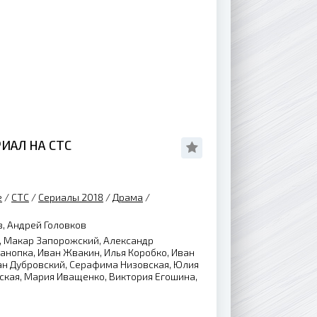
ИАЛ НА СТС
е
/
СТС
/
Сериалы 2018
/
Драма
/
, Андрей Головков
 Макар Запорожский, Александр
анопка, Иван Жвакин, Илья Коробко, Иван
ан Дубровский, Серафима Низовская, Юлия
ская, Мария Иващенко, Виктория Егошина,