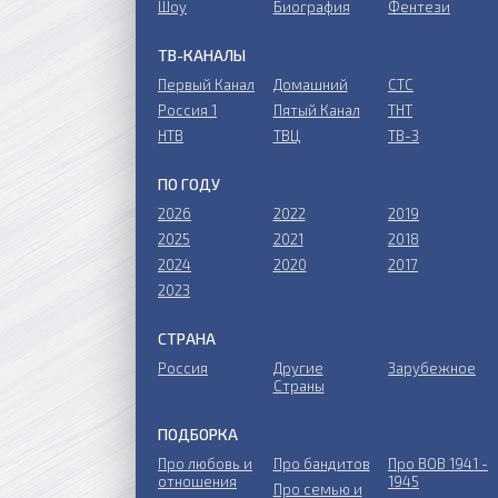
Шоу
Биография
Фентези
ТВ-КАНАЛЫ
Первый Канал
Домашний
СТС
Россия 1
Пятый Канал
ТНТ
НТВ
ТВЦ
ТВ-3
ПО ГОДУ
2026
2022
2019
2025
2021
2018
2024
2020
2017
2023
СТРАНА
Россия
Другие
Зарубежное
Страны
ПОДБОРКА
Про любовь и
Про бандитов
Пpo ВОВ 1941 -
отношения
1945
Пpo ceмью и