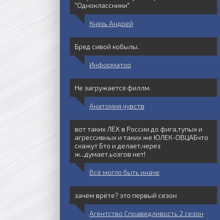
"Одноклассники"
Князь Андрей
Бред сивой кобылы.
Информатор
Не загружается филлм.
Анатомия чувств
вот таких ЛЁХ в России до фига,тупых и
агрессивных и таких же ЮЛЕК-ОВЦАБчто
скажут Бто и делает,через
ж...думает,ьозгов нет!
Всё могло быть иначе
зачем врёте? это первый сезон
Агентство Справедливость 2 сезон