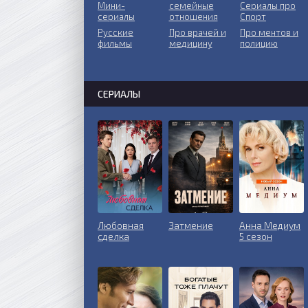
Мини-
ceмeйныe
Сериалы про
сериалы
oтнoшeния
Спорт
Русские
Пpo врачей и
Про ментов и
фильмы
медицину
полицию
СЕРИАЛЫ
Любовная
Затмение
Анна Медиум
сделка
5 сезон