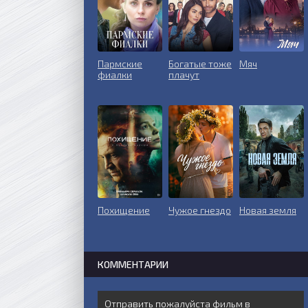
Пармские
Богатые тоже
Мяч
фиалки
плачут
Похищение
Чужое гнездо
Новая земля
КОММЕНТАРИИ
Отправить пожалуйста фильм в