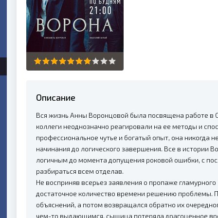
Описание
Вся жизнь Анны Воронцовой была посвящена работе в 
коллеги неоднозначно реагировали на ее методы и спос
профессиональное чутье и богатый опыт, она никогда 
начинания до логического завершения. Все в истории В
логичным до момента допущения роковой ошибки, с по
разбираться всем отделав.
Не восприняв всерьез заявления о пропаже гламурного
достаточное количество времени решению проблемы. П
объяснений, а потом возвращался обратно их очередног
чем-то выдающимся, сыщица потеряла драгоценное вре