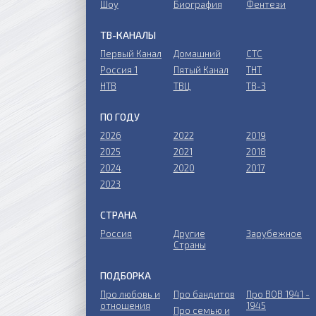
Шоу
Биография
Фентези
ТВ-КАНАЛЫ
Первый Канал
Домашний
СТС
Россия 1
Пятый Канал
ТНТ
НТВ
ТВЦ
ТВ-3
ПО ГОДУ
2026
2022
2019
2025
2021
2018
2024
2020
2017
2023
СТРАНА
Россия
Другие
Зарубежное
Страны
ПОДБОРКА
Про любовь и
Про бандитов
Пpo ВОВ 1941 -
отношения
1945
Пpo ceмью и