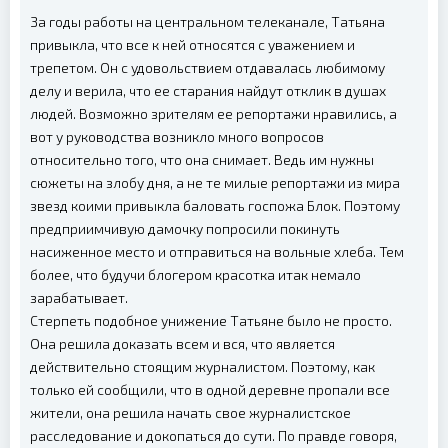
За годы работы на центральном телеканале, Татьяна
привыкла, что все к ней относятся с уважением и
трепетом. Он с удовольствием отдавалась любимому
делу и верила, что ее старания найдут отклик в душах
людей. Возможно зрителям ее репортажи нравились, а
вот у руководства возникло много вопросов
относительно того, что она снимает. Ведь им нужны
сюжеты на злобу дня, а не те милые репортажи из мира
звезд коими привыкла баловать госпожа Блок. Поэтому
предприимчивую дамочку попросили покинуть
насиженное место и отправиться на вольные хлеба. Тем
более, что будучи блогером красотка итак немало
зарабатывает.
Стерпеть подобное унижение Татьяне было не просто.
Она решила доказать всем и вся, что является
действительно стоящим журналистом. Поэтому, как
только ей сообщили, что в одной деревне пропали все
жители, она решила начать свое журналистское
расследование и докопаться до сути. По правде говоря,