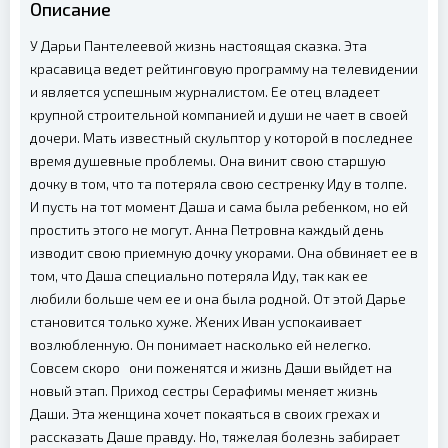
Описание
У Дарьи Пантелеевой жизнь настоящая сказка. Эта
красавица ведет рейтинговую программу на телевидении
и является успешным журналистом. Ее отец владеет
крупной строительной компанией и души не чает в своей
дочери. Мать известный скульптор у которой в последнее
время душевные проблемы. Она винит свою старшую
дочку в том, что та потеряла свою сестренку Иду в толпе.
И пусть на тот момент Даша и сама была ребенком, но ей
простить этого не могут. Анна Петровна каждый день
изводит свою приемную дочку укорами. Она обвиняет ее в
том, что Даша специально потеряла Иду, так как ее
любили больше чем ее и она была родной. От этой Дарье
становится только хуже. Жених Иван успокаивает
возлюбленную. Он понимает насколько ей нелегко.
Совсем скоро они поженятся и жизнь Даши выйдет на
новый этап. Приход сестры Серафимы меняет жизнь
Даши. Эта женщина хочет покаяться в своих грехах и
рассказать Даше правду. Но, тяжелая болезнь забирает