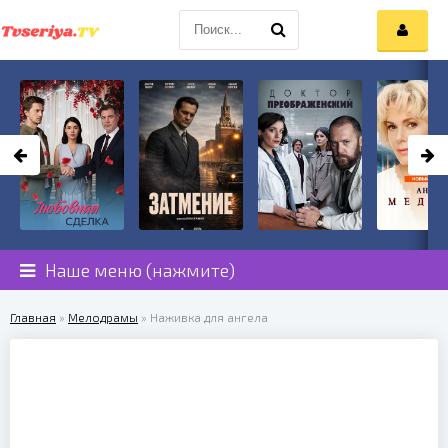
Наше меню (нажмите)
Главная
»
Мелодрамы
» Наживка для ангела