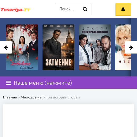
Наше меню (нажмите)
Главная
»
Мелодрамы
» Три истории любви