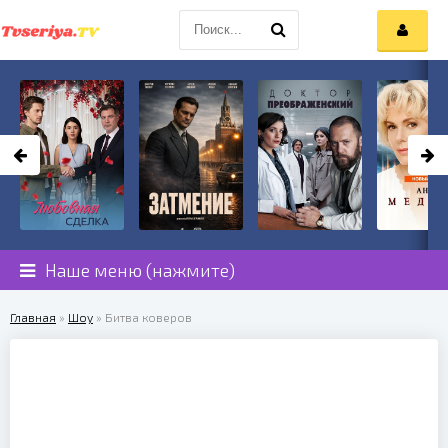
Наше меню (нажмите)
Главная
»
Шоу
» Битва коверов