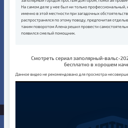
заполярный городок простым доктором, помогая пров
На самом деле у нее был ни только профессиональный, 
именно в этой местности при загадочных обстоятельств
распространялся по этому поводу, предпочитая отдел
таким поворотом Алена решил провести самостоятельно
появился смелый помощник.
Смотреть сериал заполярный-вальс-202
бесплатно в хорошем кач
Данное видео не рекомендовано для просмотра несоверш