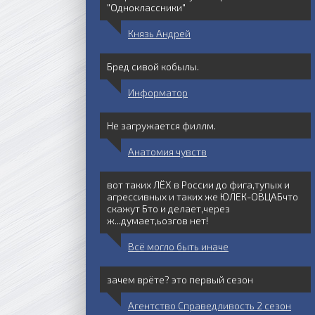
"Одноклассники"
Князь Андрей
Бред сивой кобылы.
Информатор
Не загружается филлм.
Анатомия чувств
вот таких ЛЁХ в России до фига,тупых и
агрессивных и таких же ЮЛЕК-ОВЦАБчто
скажут Бто и делает,через
ж...думает,ьозгов нет!
Всё могло быть иначе
зачем врёте? это первый сезон
Агентство Справедливость 2 сезон