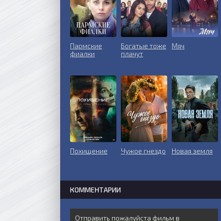
Пармские
Богатые тоже
Мяч
фиалки
плачут
Похищение
Чужое гнездо
Новая земля
КОММЕНТАРИИ
Отправить пожалуйста фильм в