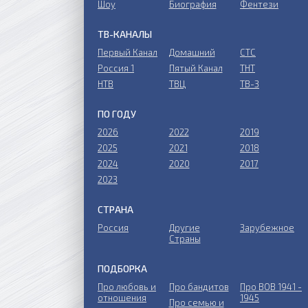
Шоу
Биография
Фентези
ТВ-КАНАЛЫ
Первый Канал
Домашний
СТС
Россия 1
Пятый Канал
ТНТ
НТВ
ТВЦ
ТВ-3
ПО ГОДУ
2026
2022
2019
2025
2021
2018
2024
2020
2017
2023
СТРАНА
Россия
Другие
Зарубежное
Страны
ПОДБОРКА
Про любовь и
Про бандитов
Пpo ВОВ 1941 -
отношения
1945
Пpo ceмью и