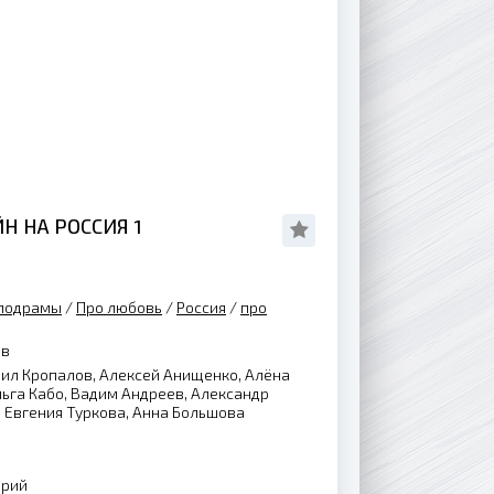
Н НА РОССИЯ 1
лодрамы
/
Про любовь
/
Россия
/
про
ов
Нил Кропалов, Алексей Анищенко, Алёна
ьга Кабо, Вадим Андреев, Александр
 Евгения Туркова, Анна Большова
ерий