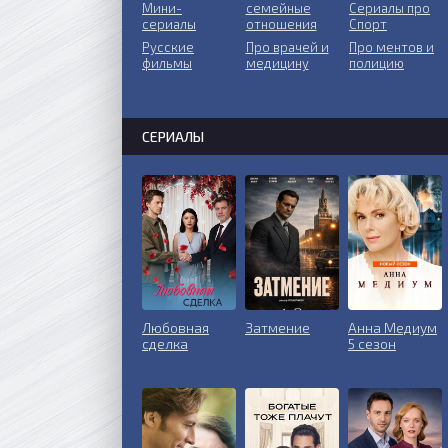
Мини-
ceмeйныe
Сериалы про
сериалы
oтнoшeния
Спорт
Русские
Пpo врачей и
Про ментов и
фильмы
медицину
полицию
СЕРИАЛЫ
Любовная
Затмение
Анна Медиум
сделка
5 сезон